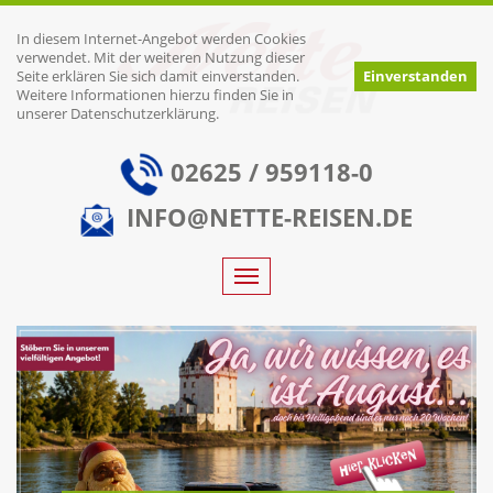
In diesem Internet-Angebot werden Cookies
verwendet. Mit der weiteren Nutzung dieser
Seite erklären Sie sich damit einverstanden.
Einverstanden
Weitere Informationen hierzu finden Sie in
unserer Datenschutzerklärung.
02625 / 959118-0
INFO@
NETTE-REISEN.DE
Toggle
navigation
Previous
Next